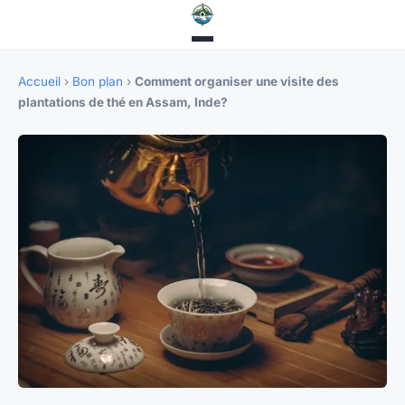
Accueil
›
Bon plan
›
Comment organiser une visite des
plantations de thé en Assam, Inde?