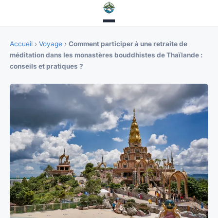
Accueil
›
Voyage
›
Comment participer à une retraite de
méditation dans les monastères bouddhistes de Thaïlande :
conseils et pratiques ?