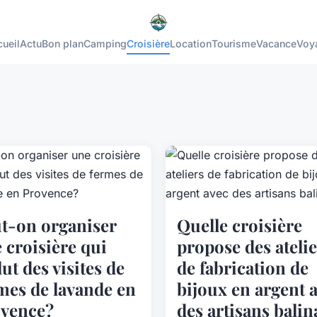
ueil
Actu
Bon plan
Camping
Croisière
Location
Tourisme
Vacance
Voy
t-on organiser
Quelle croisière
 croisière qui
propose des atelie
lut des visites de
de fabrication de
mes de lavande en
bijoux en argent 
vence?
des artisans balin