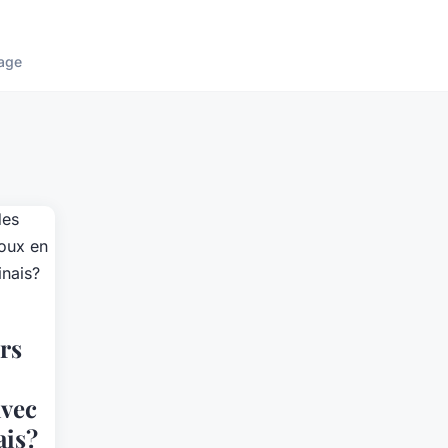
age
rs
avec
ais?