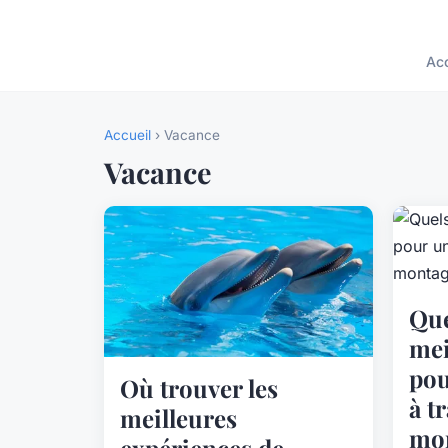
Acc
Accueil
› Vacance
Vacance
Que
mei
pou
Où trouver les
à t
meilleures
mon