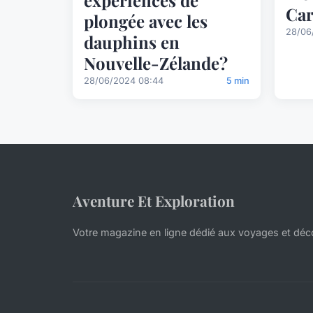
expériences de
Car
plongée avec les
28/06
dauphins en
Nouvelle-Zélande?
28/06/2024 08:44
5 min
Aventure Et Exploration
Votre magazine en ligne dédié aux voyages et déc