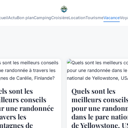
ueil
Actu
Bon plan
Camping
Croisière
Location
Tourisme
Vacance
Voy
ls sont les
Quels sont les
lleurs conseils
meilleurs conseil
r une randonnée
pour une randon
ravers les
dans le parc natio
tagnes de
de Yellowstone, 