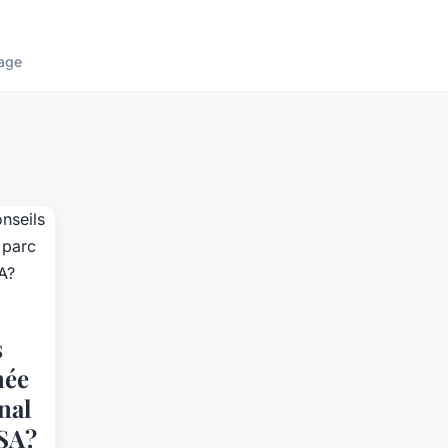
age
s
née
nal
USA?